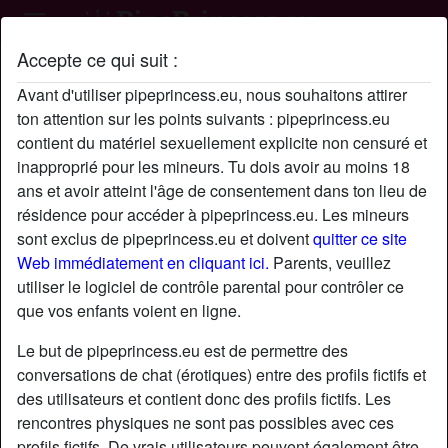
Accepte ce qui suit :
Profil de Sssllll
Avant d'utiliser pipeprincess.eu, nous souhaitons attirer
ton attention sur les points suivants : pipeprincess.eu
contient du matériel sexuellement explicite non censuré et
inapproprié pour les mineurs. Tu dois avoir au moins 18
ans et avoir atteint l'âge de consentement dans ton lieu de
résidence pour accéder à pipeprincess.eu. Les mineurs
sont exclus de pipeprincess.eu et doivent
quitter ce site
Web immédiatement en cliquant ici.
Parents, veuillez
utiliser le logiciel de contrôle parental pour contrôler ce
que vos enfants voient en ligne.
Le but de pipeprincess.eu est de permettre des
conversations de chat (érotiques) entre des profils fictifs et
des utilisateurs et contient donc des profils fictifs. Les
rencontres physiques ne sont pas possibles avec ces
star
chat
Ajouter
Discuter !
profils fictifs. De vrais utilisateurs peuvent également être