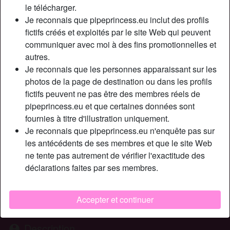
le télécharger.
Je reconnais que pipeprincess.eu inclut des profils
Nickname:
BabyNancy
fictifs créés et exploités par le site Web qui peuvent
Âge:
communiquer avec moi à des fins promotionnelles et
27
autres.
Pays:
France
Je reconnais que les personnes apparaissant sur les
Département:
Val-de-Marne
photos de la page de destination ou dans les profils
Sexe:
Femme
fictifs peuvent ne pas être des membres réels de
Sexualité:
Bisexuel(le)
pipeprincess.eu et que certaines données sont
Relation:
Célibataire
fournies à titre d'illustration uniquement.
Couleur des cheveux:
Foncé
Je reconnais que pipeprincess.eu n'enquête pas sur
Couleur des yeux:
Brun
les antécédents de ses membres et que le site Web
Taille:
ne tente pas autrement de vérifier l'exactitude des
171 cm
déclarations faites par ses membres.
Poids:
63 Kg
Épilé(e):
Non
Fumeur(euse):
À l'occasion
Accepter et continuer
Description
person_pin