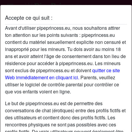
Accepte ce qui suit :
Profil de Foudo94500
Avant d'utiliser pipeprincess.eu, nous souhaitons attirer
ton attention sur les points suivants : pipeprincess.eu
contient du matériel sexuellement explicite non censuré et
inapproprié pour les mineurs. Tu dois avoir au moins 18
ans et avoir atteint l'âge de consentement dans ton lieu de
résidence pour accéder à pipeprincess.eu. Les mineurs
sont exclus de pipeprincess.eu et doivent
quitter ce site
Web immédiatement en cliquant ici.
Parents, veuillez
utiliser le logiciel de contrôle parental pour contrôler ce
que vos enfants voient en ligne.
Le but de pipeprincess.eu est de permettre des
conversations de chat (érotiques) entre des profils fictifs et
des utilisateurs et contient donc des profils fictifs. Les
rencontres physiques ne sont pas possibles avec ces
star
chat
Ajouter
Discuter !
profils fictifs. De vrais utilisateurs peuvent également être