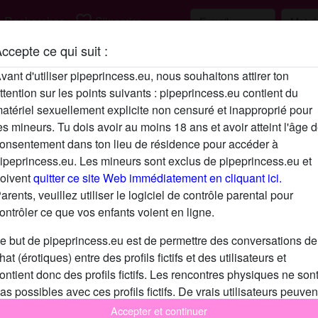
h
favorite_border
Rechercher
S'inscrire
ccepte ce qui suit :
Description
vant d'utiliser pipeprincess.eu, nous souhaitons attirer ton
ttention sur les points suivants : pipeprincess.eu contient du
N'a pas encore saisi de description
atériel sexuellement explicite non censuré et inapproprié pour
Cherche
es mineurs. Tu dois avoir au moins 18 ans et avoir atteint l'âge 
onsentement dans ton lieu de résidence pour accéder à
N'a spécifié aucune préférence
ipeprincess.eu. Les mineurs sont exclus de pipeprincess.eu et
oivent
quitter ce site Web immédiatement en cliquant ici.
arents, veuillez utiliser le logiciel de contrôle parental pour
ontrôler ce que vos enfants voient en ligne.
e but de pipeprincess.eu est de permettre des conversations de
hat (érotiques) entre des profils fictifs et des utilisateurs et
ontient donc des profils fictifs. Les rencontres physiques ne son
as possibles avec ces profils fictifs. De vrais utilisateurs peuven
galement être trouvés sur le site Web. Afin de différencier ces
Accepter et continuer