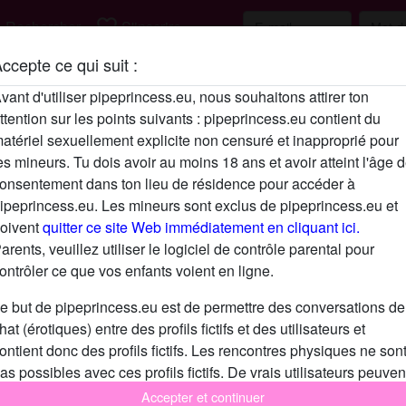
h
favorite_border
Rechercher
S'inscrire
ccepte ce qui suit :
Description
vant d'utiliser pipeprincess.eu, nous souhaitons attirer ton
ttention sur les points suivants : pipeprincess.eu contient du
N'a pas encore saisi de description
atériel sexuellement explicite non censuré et inapproprié pour
Cherche
es mineurs. Tu dois avoir au moins 18 ans et avoir atteint l'âge 
onsentement dans ton lieu de résidence pour accéder à
N'a spécifié aucune préférence
ipeprincess.eu. Les mineurs sont exclus de pipeprincess.eu et
oivent
quitter ce site Web immédiatement en cliquant ici.
arents, veuillez utiliser le logiciel de contrôle parental pour
ontrôler ce que vos enfants voient en ligne.
e but de pipeprincess.eu est de permettre des conversations de
hat (érotiques) entre des profils fictifs et des utilisateurs et
ontient donc des profils fictifs. Les rencontres physiques ne son
as possibles avec ces profils fictifs. De vrais utilisateurs peuven
galement être trouvés sur le site Web. Afin de différencier ces
Accepter et continuer