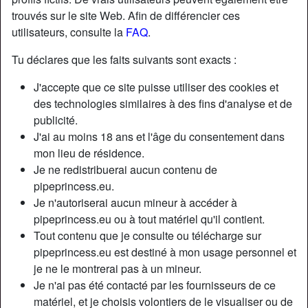
trouvés sur le site Web. Afin de différencier ces
utilisateurs, consulte la
FAQ
.
Nickname:
Cocoon36
Âge:
22
Tu déclares que les faits suivants sont exacts :
Pays:
France
J'accepte que ce site puisse utiliser des cookies et
Département:
Vienne
des technologies similaires à des fins d'analyse et de
Sexe:
Homme
publicité.
Relation:
Relation ouverte
J'ai au moins 18 ans et l'âge du consentement dans
Couleur des cheveux:
Foncé
mon lieu de résidence.
Couleur des yeux:
Brun
Je ne redistribuerai aucun contenu de
Taille:
173 cm
pipeprincess.eu.
Je n'autoriserai aucun mineur à accéder à
Poids:
88 Kg
pipeprincess.eu ou à tout matériel qu'il contient.
Épilé(e):
if necessary
Tout contenu que je consulte ou télécharge sur
pipeprincess.eu est destiné à mon usage personnel et
Description
je ne le montrerai pas à un mineur.
Je n'ai pas été contacté par les fournisseurs de ce
Viens on parle puis on voit si c'est possible.
matériel, et je choisis volontiers de le visualiser ou de