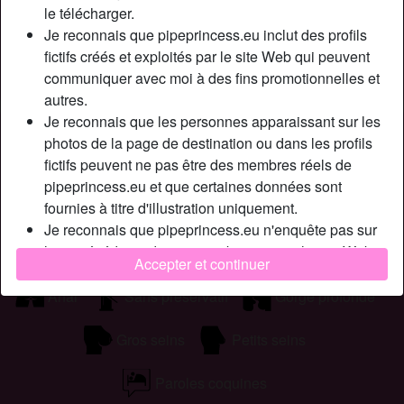
Cherche
le télécharger.
Je reconnais que pipeprincess.eu inclut des profils
Transexuelle, Corpulent(e), Musclé(e), Rondelet(te), En
fictifs créés et exploités par le site Web qui peuvent
forme, Mince, Africain(e), Asiatique, Caucasien(ne),
communiquer avec moi à des fins promotionnelles et
Moyen-Oriental(e), Latin(e), 18-25, 26-35, 36-54, 55+
autres.
Je reconnais que les personnes apparaissant sur les
Tags
photos de la page de destination ou dans les profils
fictifs peuvent ne pas être des membres réels de
Massage
Fellation
Romantique
pipeprincess.eu et que certaines données sont
fournies à titre d'illustration uniquement.
Jouets sexuels
Branlette
Milf
Je reconnais que pipeprincess.eu n'enquête pas sur
les antécédents de ses membres et que le site Web
Sexe mature
Mamie sexe
Lingerie
Accepter et continuer
ne tente pas autrement de vérifier l'exactitude des
déclarations faites par ses membres.
Anal
Sans préservatif
Gorge profonde
Gros seins
Petits seins
Paroles coquines