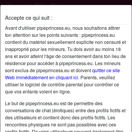
Accepte ce qui suit :
Profil de Cocoon36
Avant d'utiliser pipeprincess.eu, nous souhaitons attirer
ton attention sur les points suivants : pipeprincess.eu
contient du matériel sexuellement explicite non censuré et
inapproprié pour les mineurs. Tu dois avoir au moins 18
ans et avoir atteint l'âge de consentement dans ton lieu de
résidence pour accéder à pipeprincess.eu. Les mineurs
sont exclus de pipeprincess.eu et doivent
quitter ce site
Web immédiatement en cliquant ici.
Parents, veuillez
utiliser le logiciel de contrôle parental pour contrôler ce
que vos enfants voient en ligne.
Le but de pipeprincess.eu est de permettre des
conversations de chat (érotiques) entre des profils fictifs et
des utilisateurs et contient donc des profils fictifs. Les
rencontres physiques ne sont pas possibles avec ces
star
chat
Ajouter
Discuter !
profils fictifs. De vrais utilisateurs peuvent également être