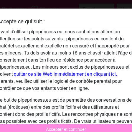
h
favorite_border
Rechercher
S'inscrire
ccepte ce qui suit :
Description
vant d'utiliser pipeprincess.eu, nous souhaitons attirer ton
ttention sur les points suivants : pipeprincess.eu contient du
N'a pas encore saisi de description
atériel sexuellement explicite non censuré et inapproprié pour
Cherche
es mineurs. Tu dois avoir au moins 18 ans et avoir atteint l'âge 
onsentement dans ton lieu de résidence pour accéder à
N'a spécifié aucune préférence
ipeprincess.eu. Les mineurs sont exclus de pipeprincess.eu et
oivent
quitter ce site Web immédiatement en cliquant ici.
arents, veuillez utiliser le logiciel de contrôle parental pour
ontrôler ce que vos enfants voient en ligne.
e but de pipeprincess.eu est de permettre des conversations de
hat (érotiques) entre des profils fictifs et des utilisateurs et
ontient donc des profils fictifs. Les rencontres physiques ne son
as possibles avec ces profils fictifs. De vrais utilisateurs peuven
galement être trouvés sur le site Web. Afin de différencier ces
Accepter et continuer