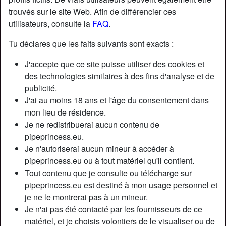
trouvés sur le site Web. Afin de différencier ces
utilisateurs, consulte la
FAQ
.
Tu déclares que les faits suivants sont exacts :
J'accepte que ce site puisse utiliser des cookies et
des technologies similaires à des fins d'analyse et de
publicité.
J'ai au moins 18 ans et l'âge du consentement dans
mon lieu de résidence.
Je ne redistribuerai aucun contenu de
pipeprincess.eu.
Je n'autoriserai aucun mineur à accéder à
Nickname:
Checkmate
pipeprincess.eu ou à tout matériel qu'il contient.
Âge:
50
Tout contenu que je consulte ou télécharge sur
Pays:
France
pipeprincess.eu est destiné à mon usage personnel et
Département:
Yvelines
je ne le montrerai pas à un mineur.
Sexe:
Femme
Je n'ai pas été contacté par les fournisseurs de ce
Sexualité:
Hétéro
matériel, et je choisis volontiers de le visualiser ou de