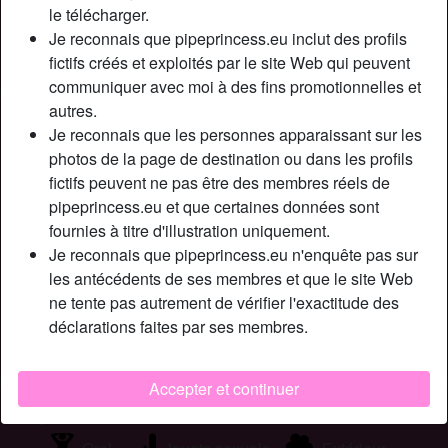
Couleur des cheveux:
Foncé
le télécharger.
Couleur des yeux:
Vert
Je reconnais que pipeprincess.eu inclut des profils
fictifs créés et exploités par le site Web qui peuvent
Épilé(e):
Oui
communiquer avec moi à des fins promotionnelles et
autres.
Description
person_pin
Je reconnais que les personnes apparaissant sur les
photos de la page de destination ou dans les profils
Salut. Je m’appelle Guillaume. Je suis une cougar très
fictifs peuvent ne pas être des membres réels de
féminine, et je suis disponible pour les hommes qui
pipeprincess.eu et que certaines données sont
cherchent des plans cul sans lendemain et en toute
fournies à titre d'illustration uniquement.
discrétion. Pour ma prochaine plan sex, je désire partager
Je reconnais que pipeprincess.eu n'enquête pas sur
de doux moments avec un gars de plus de 30 ans
les antécédents de ses membres et que le site Web
appréciant le sexe avec les cougar.
ne tente pas autrement de vérifier l'exactitude des
Cherche
déclarations faites par ses membres.
Homme, Hétéro, 26-35
Accepter et continuer
Tags