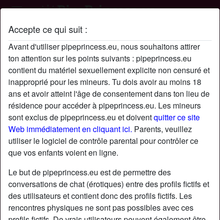
Accepte ce qui suit :
Profil de checkmate
Avant d'utiliser pipeprincess.eu, nous souhaitons attirer
ton attention sur les points suivants : pipeprincess.eu
contient du matériel sexuellement explicite non censuré et
inapproprié pour les mineurs. Tu dois avoir au moins 18
ans et avoir atteint l'âge de consentement dans ton lieu de
résidence pour accéder à pipeprincess.eu. Les mineurs
sont exclus de pipeprincess.eu et doivent
quitter ce site
Web immédiatement en cliquant ici.
Parents, veuillez
utiliser le logiciel de contrôle parental pour contrôler ce
que vos enfants voient en ligne.
Le but de pipeprincess.eu est de permettre des
conversations de chat (érotiques) entre des profils fictifs et
des utilisateurs et contient donc des profils fictifs. Les
rencontres physiques ne sont pas possibles avec ces
star
chat
Ajouter
Discuter !
profils fictifs. De vrais utilisateurs peuvent également être