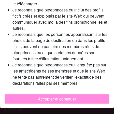
Relation:
Célibataire
le télécharger.
Couleur des cheveux:
Brunette
Je reconnais que pipeprincess.eu inclut des profils
fictifs créés et exploités par le site Web qui peuvent
Couleur des yeux:
Bleu
communiquer avec moi à des fins promotionnelles et
Taille:
165 cm
autres.
Poids:
54 Kg
Je reconnais que les personnes apparaissant sur les
Épilé(e):
Oui
photos de la page de destination ou dans les profils
Fumeur(euse):
Non
fictifs peuvent ne pas être des membres réels de
pipeprincess.eu et que certaines données sont
Description
fournies à titre d'illustration uniquement.
person_pin
Je reconnais que pipeprincess.eu n'enquête pas sur
Je suis une femme forte et indépendante. Cela ne
les antécédents de ses membres et que le site Web
m'empêche pas d'être attirée par des beaux mecs musclés
ne tente pas autrement de vérifier l'exactitude des
et sexy. Je veux un petit ami fort et aussi très possessif. Je
déclarations faites par ses membres.
veux le sentir toujours près de moi et sentir son odeur si
excitant. Je veux qu'il m'embrasse et me baise comme un
fou.
Accepter et continuer
Cherche