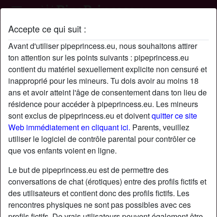
Accepte ce qui suit :
Profil de DogHuman00
Avant d'utiliser pipeprincess.eu, nous souhaitons attirer
ton attention sur les points suivants : pipeprincess.eu
contient du matériel sexuellement explicite non censuré et
inapproprié pour les mineurs. Tu dois avoir au moins 18
ans et avoir atteint l'âge de consentement dans ton lieu de
résidence pour accéder à pipeprincess.eu. Les mineurs
sont exclus de pipeprincess.eu et doivent
quitter ce site
Web immédiatement en cliquant ici.
Parents, veuillez
utiliser le logiciel de contrôle parental pour contrôler ce
que vos enfants voient en ligne.
Le but de pipeprincess.eu est de permettre des
conversations de chat (érotiques) entre des profils fictifs et
des utilisateurs et contient donc des profils fictifs. Les
rencontres physiques ne sont pas possibles avec ces
star
chat
Ajouter
Discuter !
profils fictifs. De vrais utilisateurs peuvent également être