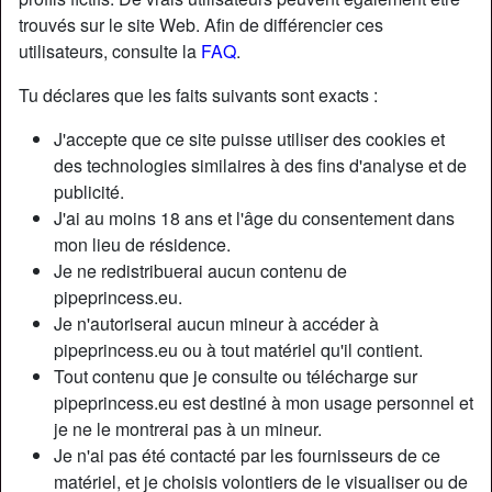
trouvés sur le site Web. Afin de différencier ces
utilisateurs, consulte la
FAQ
.
Tu déclares que les faits suivants sont exacts :
J'accepte que ce site puisse utiliser des cookies et
des technologies similaires à des fins d'analyse et de
publicité.
J'ai au moins 18 ans et l'âge du consentement dans
mon lieu de résidence.
Je ne redistribuerai aucun contenu de
pipeprincess.eu.
Je n'autoriserai aucun mineur à accéder à
Nickname:
DogHuman00
pipeprincess.eu ou à tout matériel qu'il contient.
Âge:
36
Tout contenu que je consulte ou télécharge sur
Pays:
Suisse
pipeprincess.eu est destiné à mon usage personnel et
Département:
Genève
je ne le montrerai pas à un mineur.
Sexe:
Femme
Je n'ai pas été contacté par les fournisseurs de ce
Sexualité:
Hétéro
matériel, et je choisis volontiers de le visualiser ou de